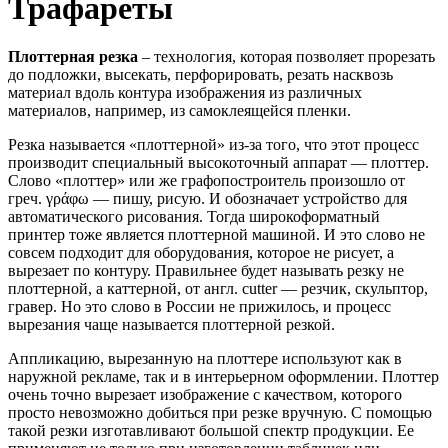
Трафареты
Плоттерная резка
– технология, которая позволяет прорезать
до подложки, высекать, перфорировать, резать насквозь
материал вдоль контура изображения из различных
материалов, например, из самоклеящейся пленки.
Резка называется «плоттерной» из-за того, что этот процесс
производит специальный высокоточный аппарат — плоттер.
Слово «плоттер» или же графопостроитель произошло от
греч. γράφω — пишу, рисую. И обозначает устройство для
автоматического рисования. Тогда широкоформатный
принтер тоже является плоттерной машиной. И это слово не
совсем подходит для оборудования, которое не рисует, а
вырезает по контуру. Правильнее будет называть резку не
плоттерной, а каттерной, от англ. cutter — резчик, скульптор,
гравер. Но это слово в России не прижилось, и процесс
вырезания чаще называется плоттерной резкой.
Аппликацию, вырезанную на плоттере используют как в
наружной рекламе, так и в интерьерном оформлении. Плоттер
очень точно вырезает изображение с качеством, которого
просто невозможно добиться при резке вручную. С помощью
такой резки изготавливают большой спектр продукции. Ее