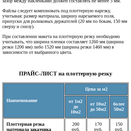
зазор между наклейками должен составлять не менее 3 мм.
Файлы следует компоновать под плоттерную нарезку,
учитывая: размер материала, ширину нарезаемого поля,
припуски для роликовых держателей (20 мм по бокам, 150 мм
сверху и снизу).
При составлении макета на плоттерную резку необходимо
учитывать, что ширина пленки составляет 1260 мм (ширина
резки 1200 мм) либо 1520 мм (ширина резки 1460 мм) в
зависимости от выбранного цвета.
ПРАЙС-ЛИСТ на плоттерную резку
Цена за
м2
Наименование
от 1м2
от 10м2
более
до
до 50м2
50м2
10м2
Плоттерная резка
200
170
150
материала заказчика
руб.
руб.
руб.