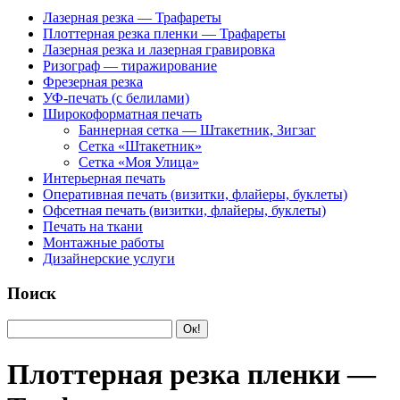
Лазерная резка — Трафареты
Плоттерная резка пленки — Трафареты
Лазерная резка и лазерная гравировка
Ризограф — тиражирование
Фрезерная резка
УФ-печать (с белилами)
Широкоформатная печать
Баннерная сетка — Штакетник, Зигзаг
Сетка «Штакетник»
Сетка «Моя Улица»
Интерьерная печать
Оперативная печать (визитки, флайеры, буклеты)
Офсетная печать (визитки, флайеры, буклеты)
Печать на ткани
Монтажные работы
Дизайнерские услуги
Поиск
Плоттерная резка пленки —