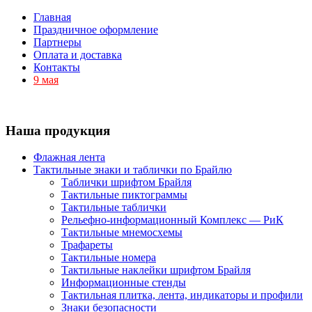
Главная
Праздничное оформление
Партнеры
Оплата и доставка
Контакты
9 мая
Наша продукция
Флажная лента
Тактильные знаки и таблички по Брайлю
Таблички шрифтом Брайля
Тактильные пиктограммы
Тактильные таблички
Рельефно-информационный Комплекс — РиК
Тактильные мнемосхемы
Трафареты
Тактильные номера
Тактильные наклейки шрифтом Брайля
Информационные стенды
Тактильная плитка, лента, индикаторы и профили
Знаки безопасности