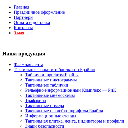
Главная
Праздничное оформление
Партнеры
Оплата и доставка
Контакты
9 мая
Наша продукция
Флажная лента
Тактильные знаки и таблички по Брайлю
Таблички шрифтом Брайля
Тактильные пиктограммы
Тактильные таблички
Рельефно-информационный Комплекс — РиК
Тактильные мнемосхемы
Трафареты
Тактильные номера
Тактильные наклейки шрифтом Брайля
Информационные стенды
Тактильная плитка, лента, индикаторы и профили
Знаки безопасности