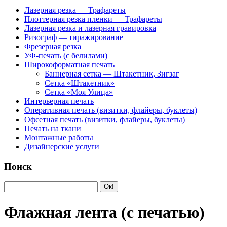
Лазерная резка — Трафареты
Плоттерная резка пленки — Трафареты
Лазерная резка и лазерная гравировка
Ризограф — тиражирование
Фрезерная резка
УФ-печать (с белилами)
Широкоформатная печать
Баннерная сетка — Штакетник, Зигзаг
Сетка «Штакетник»
Сетка «Моя Улица»
Интерьерная печать
Оперативная печать (визитки, флайеры, буклеты)
Офсетная печать (визитки, флайеры, буклеты)
Печать на ткани
Монтажные работы
Дизайнерские услуги
Поиск
Флажная лента (с печатью)