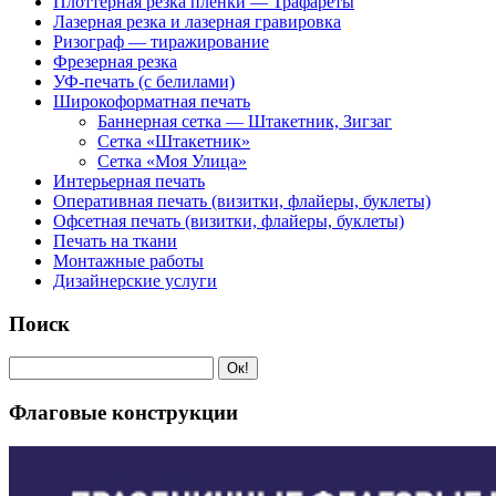
Плоттерная резка пленки — Трафареты
Лазерная резка и лазерная гравировка
Ризограф — тиражирование
Фрезерная резка
УФ-печать (с белилами)
Широкоформатная печать
Баннерная сетка — Штакетник, Зигзаг
Сетка «Штакетник»
Сетка «Моя Улица»
Интерьерная печать
Оперативная печать (визитки, флайеры, буклеты)
Офсетная печать (визитки, флайеры, буклеты)
Печать на ткани
Монтажные работы
Дизайнерские услуги
Поиск
Флаговые конструкции