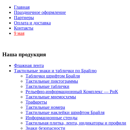
Главная
Праздничное оформление
Партнеры
Оплата и доставка
Контакты
9 мая
Наша продукция
Флажная лента
Тактильные знаки и таблички по Брайлю
Таблички шрифтом Брайля
Тактильные пиктограммы
Тактильные таблички
Рельефно-информационный Комплекс — РиК
Тактильные мнемосхемы
Трафареты
Тактильные номера
Тактильные наклейки шрифтом Брайля
Информационные стенды
Тактильная плитка, лента, индикаторы и профили
Знаки безопасности