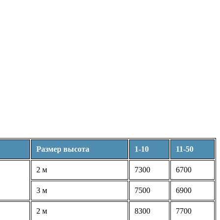
Размер высота
1-10
11-50
2 м
7300
6700
3 м
7500
6900
2 м
8300
7700